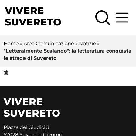
Vai al contenuto principale
VIVERE
SUVERETO
Home
»
Area Comunicazione
»
Notizie
»
"Letteralmente Scalando": la letteratura conquista
le strade di Suvereto
VIVERE
SUVERETO
Piazza dei Giudici 3
57028 Suvereto (Livorno)